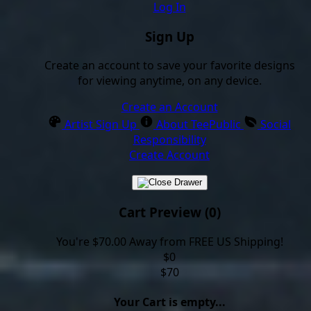
Log In
Sign Up
Create an account to save your favorite designs
for viewing anytime, on any device.
Create an Account
Artist Sign Up
About TeePublic
Social
Responsibility
Create Account
Cart Preview (0)
You're
$70.00
Away from
FREE US Shipping!
$0
$70
Your Cart is empty...