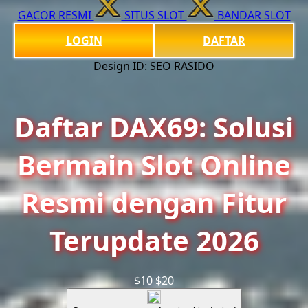
GACOR RESMI
SITUS SLOT
BANDAR SLOT
LOGIN
DAFTAR
Design ID: SEO RASIDO
Daftar DAX69: Solusi
Bermain Slot Online
Resmi dengan Fitur
Terupdate 2026
$10
$20