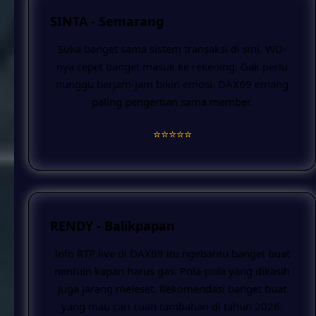
SINTA - Semarang
Suka banget sama sistem transaksi di sini, WD-
nya cepet banget masuk ke rekening. Gak perlu
nunggu berjam-jam bikin emosi. DAX69 emang
paling pengertian sama member.
⭐️⭐️⭐️⭐️⭐️
RENDY - Balikpapan
Info RTP live di DAX69 itu ngebantu banget buat
nentuin kapan harus gas. Pola-pola yang dikasih
juga jarang meleset. Rekomendasi banget buat
yang mau cari cuan tambahan di tahun 2026.