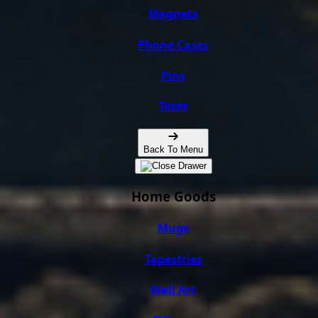
Magnets
Phone Cases
Pins
Totes
Back To Menu
Home Goods
Mugs
Tapestries
Wall Art