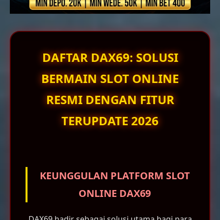
DAFTAR DAX69: SOLUSI
BERMAIN SLOT ONLINE
RESMI DENGAN FITUR
TERUPDATE 2026
KEUNGGULAN PLATFORM SLOT
ONLINE DAX69
DAX69 hadir sebagai solusi utama bagi para