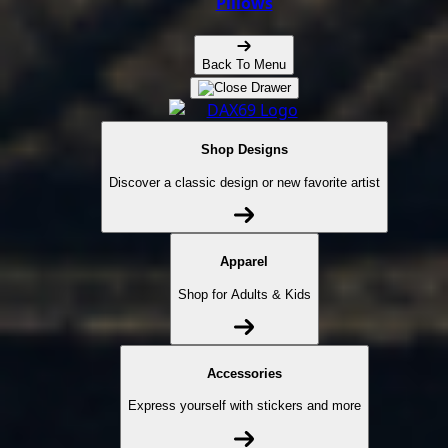
Pillows
Back To Menu
Shop Designs
Discover a classic design or new favorite artist
Apparel
Shop for Adults & Kids
Accessories
Express yourself with stickers and more