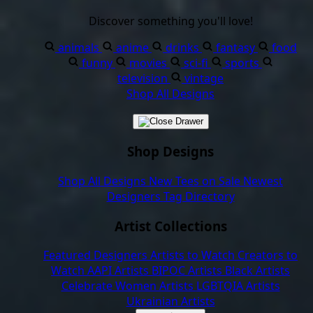
Discover something you'll love!
animals
anime
drinks
fantasy
food
funny
movies
sci-fi
sports
television
vintage
Shop All Designs
Shop Designs
Shop All Designs
New Tees on Sale
Newest
Designers
Tag Directory
Artist Collections
Featured Designers
Artists to Watch
Creators to
Watch
AAPI Artists
BIPOC Artists
Black Artists
Celebrate Women Artists
LGBTQIA Artists
Ukrainian Artists