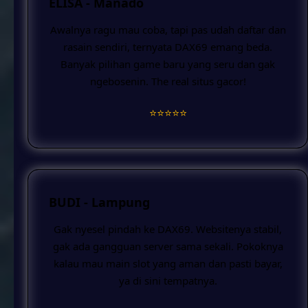
ELISA - Manado
Awalnya ragu mau coba, tapi pas udah daftar dan
rasain sendiri, ternyata DAX69 emang beda.
Banyak pilihan game baru yang seru dan gak
ngebosenin. The real situs gacor!
⭐️⭐️⭐️⭐️⭐️
BUDI - Lampung
Gak nyesel pindah ke DAX69. Websitenya stabil,
gak ada gangguan server sama sekali. Pokoknya
kalau mau main slot yang aman dan pasti bayar,
ya di sini tempatnya.