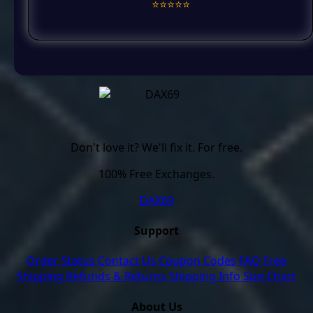
⭐️⭐️⭐️⭐️⭐️
Don't love it? We'll fix it. For free.
100% Free Exchanges.
DAX69
Support
Order Status
Contact Us
Coupon Codes
FAQ
Free
Shipping
Refunds & Returns
Shipping Info
Size Chart
About Us