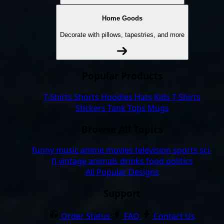
Home Goods
Decorate with pillows, tapestries, and more
Popular Products
T-Shirts
Shorts
Hoodies
Hats
Kids T-Shirts
Stickers
Tank Tops
Mugs
Browse All Topics
funny
music
anime
movies
television
sports
sci-
fi
vintage
animals
drinks
food
politics
All Popular Designs
Support
Order Status
FAQ
Contact Us