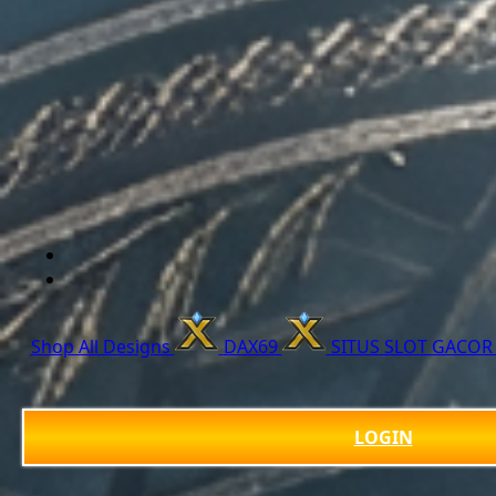
Shop All Designs
DAX69
SITUS SLOT GACO
LOGIN