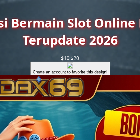
si Bermain Slot Online
Terupdate 2026
$10
$20
Create an account to favorite this design!