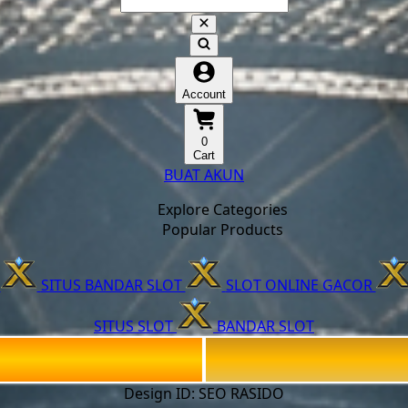
Account
0
Cart
BUAT AKUN
Explore Categories
Popular Products
R
SITUS BANDAR SLOT
SLOT ONLINE GACOR
SITUS SLOT
BANDAR SLOT
Design ID: SEO RASIDO