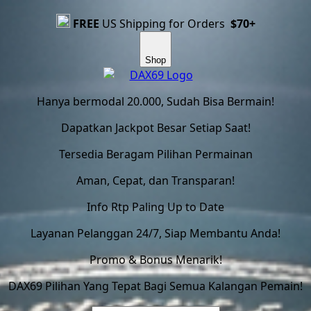
FREE
US Shipping for Orders
$70+
Shop
Hanya bermodal 20.000, Sudah Bisa Bermain!
Dapatkan Jackpot Besar Setiap Saat!
Tersedia Beragam Pilihan Permainan
Aman, Cepat, dan Transparan!
Info Rtp Paling Up to Date
Layanan Pelanggan 24/7, Siap Membantu Anda!
Promo & Bonus Menarik!
DAX69 Pilihan Yang Tepat Bagi Semua Kalangan Pemain!