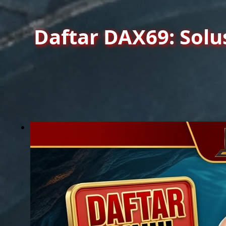
Daftar DAX69: Solu