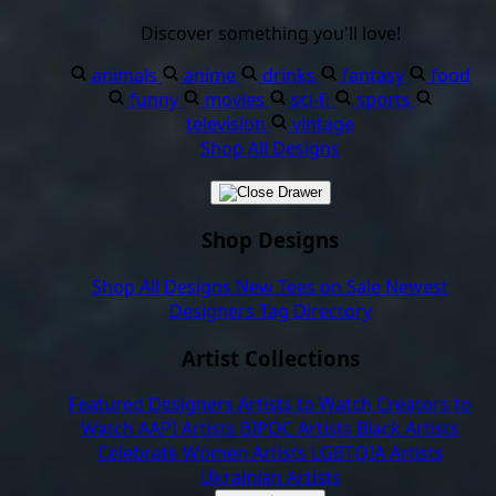
Discover something you'll love!
animals
anime
drinks
fantasy
food
funny
movies
sci-fi
sports
television
vintage
Shop All Designs
Shop Designs
Shop All Designs
New Tees on Sale
Newest
Designers
Tag Directory
Artist Collections
Featured Designers
Artists to Watch
Creators to
Watch
AAPI Artists
BIPOC Artists
Black Artists
Celebrate Women Artists
LGBTQIA Artists
Ukrainian Artists