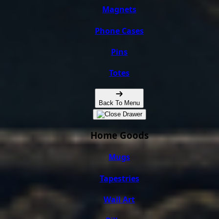
Magnets
Phone Cases
Pins
Totes
Back To Menu
Home Goods
Mugs
Tapestries
Wall Art