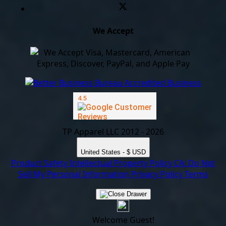
We Accept
TP Apparel LLC 2012 - 2026
United States - $ USD
Product Safety
Intellectual Property Policy
CA: Do Not
Sell My Personal Information
Privacy Policy
Terms
Welcome Guest!