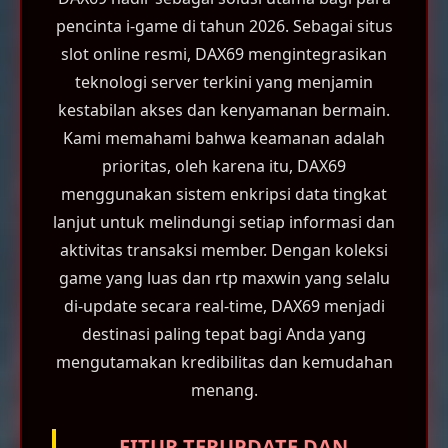
pencinta i-game di tahun 2026. Sebagai situs
slot online resmi, DAX69 mengintegrasikan
teknologi server terkini yang menjamin
kestabilan akses dan kenyamanan bermain.
Kami memahami bahwa keamanan adalah
prioritas, oleh karena itu, DAX69
menggunakan sistem enkripsi data tingkat
lanjut untuk melindungi setiap informasi dan
aktivitas transaksi member. Dengan koleksi
game yang luas dan rtp maxwin yang selalu
di-update secara real-time, DAX69 menjadi
destinasi paling tepat bagi Anda yang
mengutamakan kredibilitas dan kemudahan
menang.
FITUR TERUPDATE DAN