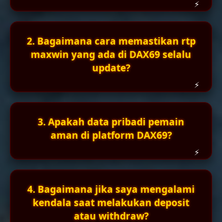
2. Bagaimana cara memastikan rtp
maxwin yang ada di DAX69 selalu
update?
3. Apakah data pribadi pemain
aman di platform DAX69?
4. Bagaimana jika saya mengalami
kendala saat melakukan deposit
atau withdraw?