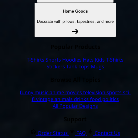
Home Goods
Decorate with pillows, tapestries, and more
Popular Products
T-Shirts
Shorts
Hoodies
Hats
Kids T-Shirts
Stickers
Tank Tops
Mugs
Browse All Topics
funny
music
anime
movies
television
sports
sci-
fi
vintage
animals
drinks
food
politics
All Popular Designs
Support
Order Status
FAQ
Contact Us