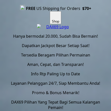
FREE
US Shipping for Orders
$70+
Shop
Hanya bermodal 20.000, Sudah Bisa Bermain!
Dapatkan Jackpot Besar Setiap Saat!
Tersedia Beragam Pilihan Permainan
Aman, Cepat, dan Transparan!
Info Rtp Paling Up to Date
Layanan Pelanggan 24/7, Siap Membantu Anda!
Promo & Bonus Menarik!
DAX69 Pilihan Yang Tepat Bagi Semua Kalangan
Pemain!