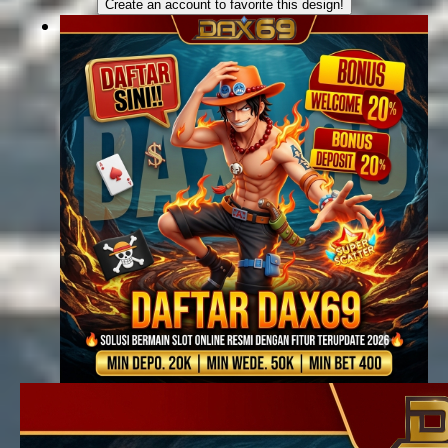
Create an account to favorite this design!