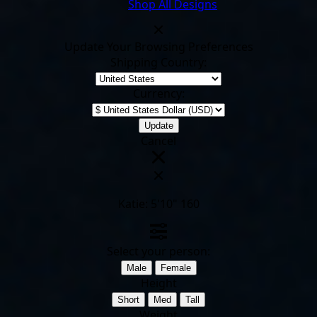
Shop All Designs
Update Your Browsing Preferences
Shipping Country:
Currency:
Cancel
Katie:
5'10"
160
Select your person:
Male
Female
Height
Short
Med
Tall
Weight