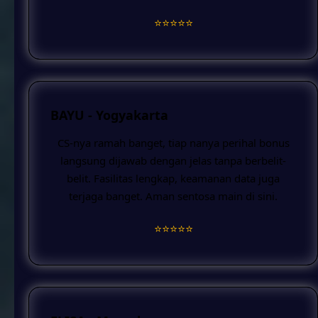
⭐️⭐️⭐️⭐️⭐️
BAYU - Yogyakarta
CS-nya ramah banget, tiap nanya perihal bonus
langsung dijawab dengan jelas tanpa berbelit-
belit. Fasilitas lengkap, keamanan data juga
terjaga banget. Aman sentosa main di sini.
⭐️⭐️⭐️⭐️⭐️