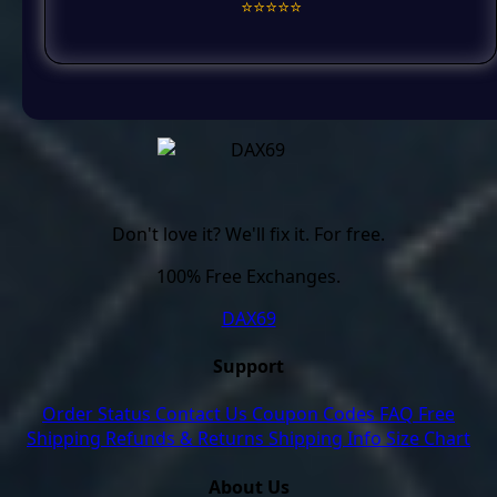
⭐️⭐️⭐️⭐️⭐️
Don't love it? We'll fix it. For free.
100% Free Exchanges.
DAX69
Support
Order Status
Contact Us
Coupon Codes
FAQ
Free
Shipping
Refunds & Returns
Shipping Info
Size Chart
About Us