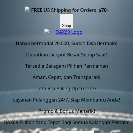
FREE
US Shipping for Orders
$70+
Shop
Hanya bermodal 20.000, Sudah Bisa Bermain!
Dapatkan Jackpot Besar Setiap Saat!
Tersedia Beragam Pilihan Permainan
Aman, Cepat, dan Transparan!
Info Rtp Paling Up to Date
Layanan Pelanggan 24/7, Siap Membantu Anda!
Promo & Bonus Menarik!
DAX69 Pilihan Yang Tepat Bagi Semua Kalangan Pemain!