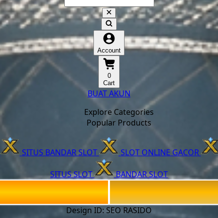
Account
0
Cart
BUAT AKUN
Explore Categories
Popular Products
R
SITUS BANDAR SLOT
SLOT ONLINE GACOR
SITUS SLOT
BANDAR SLOT
Design ID: SEO RASIDO