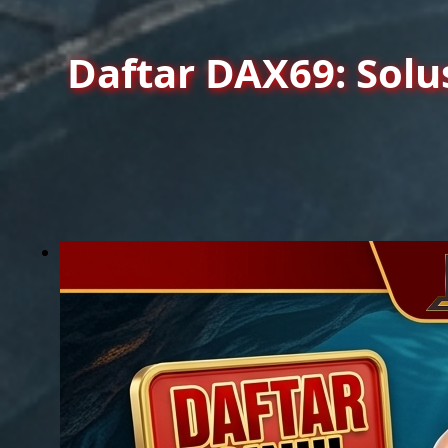
Daftar DAX69: Solu