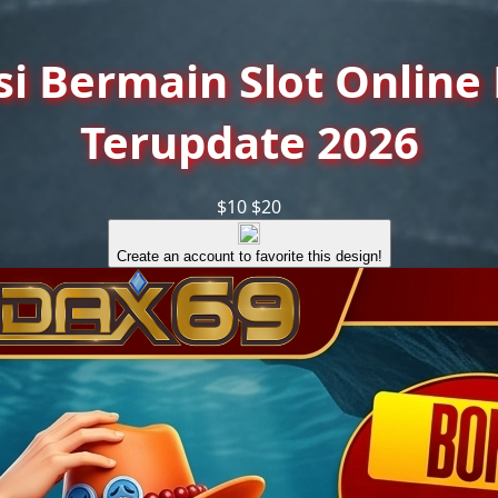
si Bermain Slot Online
Terupdate 2026
$10
$20
Create an account to favorite this design!