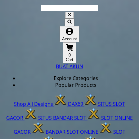
Account
0
Cart
BUAT AKUN
Explore Categories
Popular Products
Shop All Designs
DAX69
SITUS SLOT
GACOR
SITUS BANDAR SLOT
SLOT ONLINE
GACOR
BANDAR SLOT ONLINE
SLOT