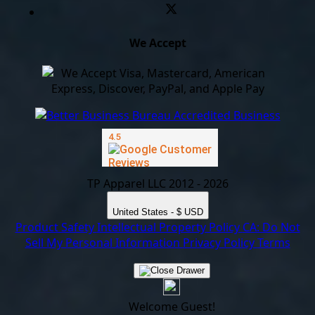
We Accept
TP Apparel LLC 2012 - 2026
United States - $ USD
Product Safety
Intellectual Property Policy
CA: Do Not
Sell My Personal Information
Privacy Policy
Terms
Welcome Guest!