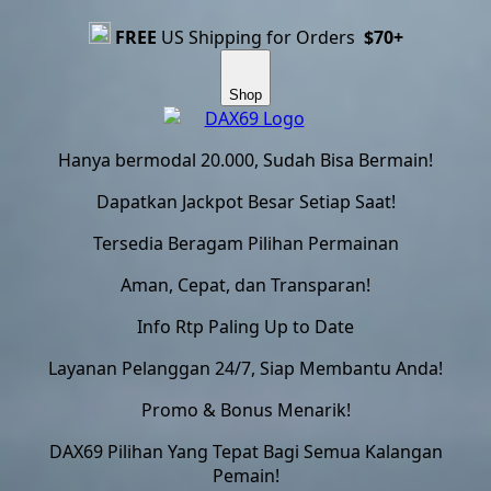
FREE
US Shipping for Orders
$70+
Shop
Hanya bermodal 20.000, Sudah Bisa Bermain!
Dapatkan Jackpot Besar Setiap Saat!
Tersedia Beragam Pilihan Permainan
Aman, Cepat, dan Transparan!
Info Rtp Paling Up to Date
Layanan Pelanggan 24/7, Siap Membantu Anda!
Promo & Bonus Menarik!
DAX69 Pilihan Yang Tepat Bagi Semua Kalangan
Pemain!