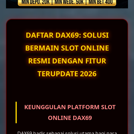
DAFTAR DAX69: SOLUSI
BERMAIN SLOT ONLINE
RESMI DENGAN FITUR
TERUPDATE 2026
KEUNGGULAN PLATFORM SLOT
ONLINE DAX69
DAX69 hadir sebagai solusi utama bagi para