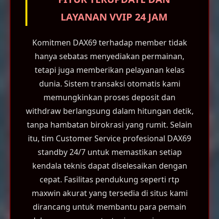
LAYANAN VVIP 24 JAM
Komitmen DAX69 terhadap member tidak
hanya sebatas menyediakan permainan,
tetapi juga memberikan pelayanan kelas
dunia. Sistem transaksi otomatis kami
memungkinkan proses deposit dan
withdraw berlangsung dalam hitungan detik,
tanpa hambatan birokrasi yang rumit. Selain
itu, tim Customer Service profesional DAX69
standby 24/7 untuk memastikan setiap
kendala teknis dapat diselesaikan dengan
cepat. Fasilitas pendukung seperti rtp
maxwin akurat yang tersedia di situs kami
dirancang untuk membantu para pemain