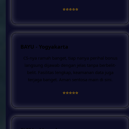
⭐️⭐️⭐️⭐️⭐️
BAYU - Yogyakarta
CS-nya ramah banget, tiap nanya perihal bonus
langsung dijawab dengan jelas tanpa berbelit-
belit. Fasilitas lengkap, keamanan data juga
terjaga banget. Aman sentosa main di sini.
⭐️⭐️⭐️⭐️⭐️