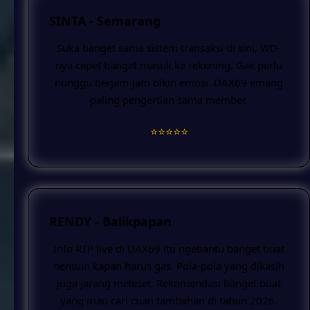
SINTA - Semarang
Suka banget sama sistem transaksi di sini, WD-
nya cepet banget masuk ke rekening. Gak perlu
nunggu berjam-jam bikin emosi. DAX69 emang
paling pengertian sama member.
⭐️⭐️⭐️⭐️⭐️
RENDY - Balikpapan
Info RTP live di DAX69 itu ngebantu banget buat
nentuin kapan harus gas. Pola-pola yang dikasih
juga jarang meleset. Rekomendasi banget buat
yang mau cari cuan tambahan di tahun 2026.