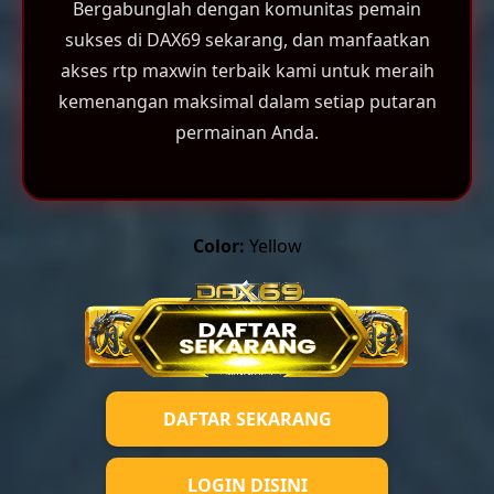
Bergabunglah dengan komunitas pemain
sukses di DAX69 sekarang, dan manfaatkan
akses rtp maxwin terbaik kami untuk meraih
kemenangan maksimal dalam setiap putaran
permainan Anda.
Color:
Yellow
DAFTAR SEKARANG
LOGIN DISINI